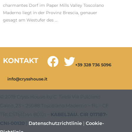
charmantes Dorf im Paper Mills Valley Toscolano
Maderno liegt in der Provinz Brescia, genauer
gesagt am Westufer des …
KONTAKT
+39 328 736 5096
info@crysshouse.it
© 2019 Cryss House by C. Tirelli Via Pulciano
Gaino, 23 – 25088 Toscolano Maderno – Bs – CF
TRLCST61D44 B012I –
KABELJAU. CIR 017187-
CNI-00120
|
Datenschutzrichtlinie
|
Cookie-