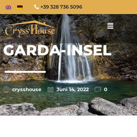
+39 328 736 5096
GARDA-INSEL
crysshouse
Juni 14, 2022
0