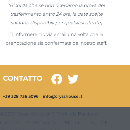
(Ricorda che se non riceviamo la prova del
trasferimento entro 24 ore, le date scelte
saranno disponibili per qualsiasi utente)
Ti informeremo via email una volta che la
prenotazione sia confermata dal nostro staff.
CONTATTO
+39 328 736 5096
info@crysshouse.it
© 2019 Cryss House di C. Tirelli Via Pulciano
Gaino, 23 – 25088 Toscolano Maderno – Bs – C.F.