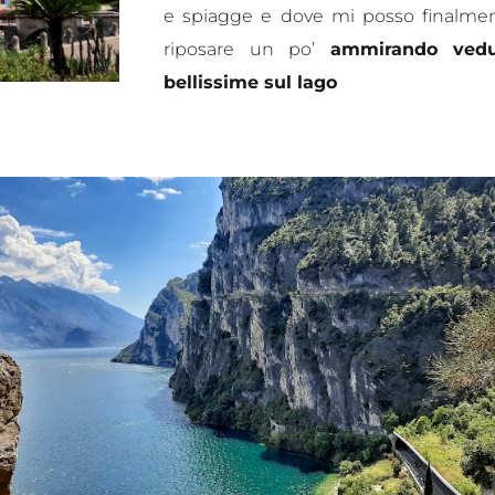
e spiagge e dove mi posso finalme
riposare un po’
ammirando vedu
bellissime sul lago