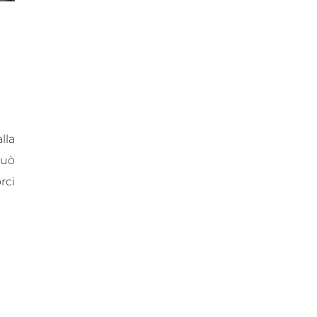
lla
può
rci