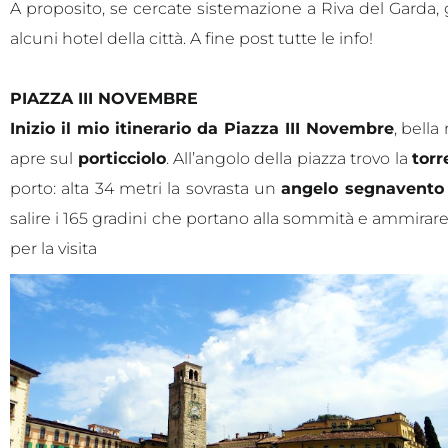
A proposito, se cercate sistemazione a Riva del Garda, 
alcuni hotel della città. A fine post tutte le info!
PIAZZA III NOVEMBRE
Inizio il mio itinerario da Piazza III Novembre
, bell
apre sul
porticciolo
. All’angolo della piazza trovo la
torr
porto: alta 34 metri la sovrasta un
angelo segnavento
salire i 165 gradini che portano alla sommità e ammira
per la visita