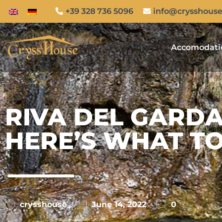
+39 328 736 5096
info@crysshouse.
Accomodati
RIVA DEL GARD
HERE’S WHAT TO
crysshouse
June 14, 2022
0