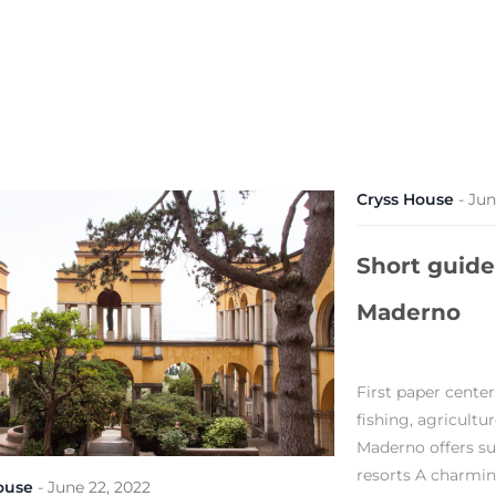
Cryss House
-
Jun
Short guide
Maderno
First paper center
fishing, agricultu
Maderno offers su
resorts A charming
ouse
-
June 22, 2022