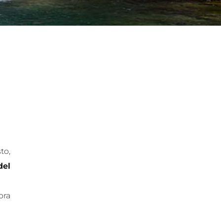
to,
del
ora