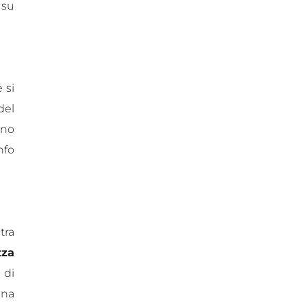
 su
 si
del
ono
nfo
tra
zza
 di
ena