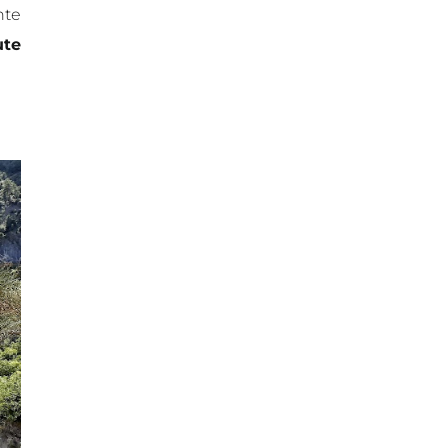
nte
te