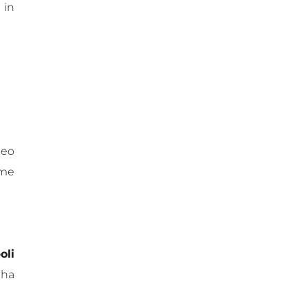
 in
leo
ome
oli
 ha