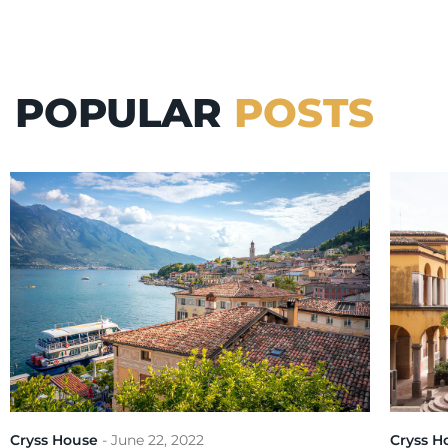
POPULAR
POSTS
Cryss House
-
June 22, 2022
Cryss H