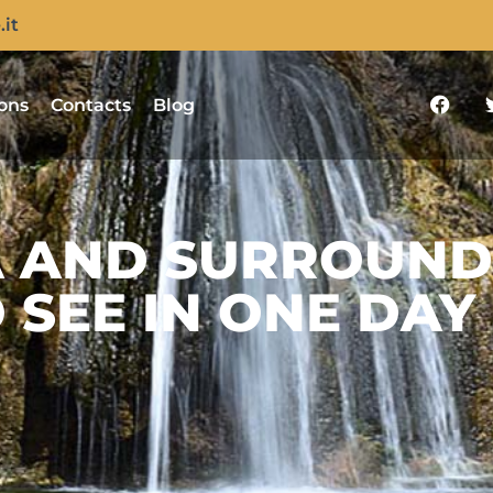
it
ons
Contacts
Blog
A AND SURROUND
 SEE IN ONE DAY